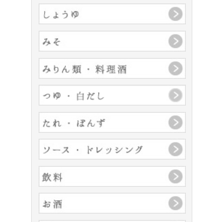
これ1本で決まる カルビ丼のたれ
新商品をもっと見る ＞
飲酒は20歳になってから。飲酒運転は法律で禁止されています。
妊娠中や授乳中の飲酒は、胎児・乳児の発育に悪影響を与えるお
それがあります。
盛田株式会社 本社所在地 〒460-0008 愛知県名古屋市中区栄1丁目7番34
号
Copyright (c) Morita Co., Ltd. All Rights Reserved.