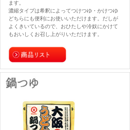
「白だし」は、白しょうゆや淡口しょうゆにだ
しを加え、淡い色合いに仕上げた高希釈つゆの
調味料です。使い勝手のよさと幅広いメニュー
への汎用性から、万能つゆ同様に家庭でも常備
する人が増えています。
鰹と昆布のだしを使ったベーシックな白だし
や、白だしの一番の特長である「色の淡さ」に